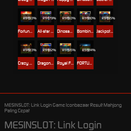
RTP
93%
RTP
79%
RTP
93%
RTP
80%
RTP
95%
Fortune King Jackpot
All-star Fishing
Dinosaur Tycoon
Bombing Fishing
Jackpot Fishing
RTP
83%
RTP
82%
RTP
95%
RTP
84%
Crazy Hunter 2
Dragon Treasure
Royal Fishing
FORTUNE ZOMBIE
MESINSLOT: Link Login Game Iconbazaar Result Mahjong
Paling Cepat
MESINSLOT: Link Login