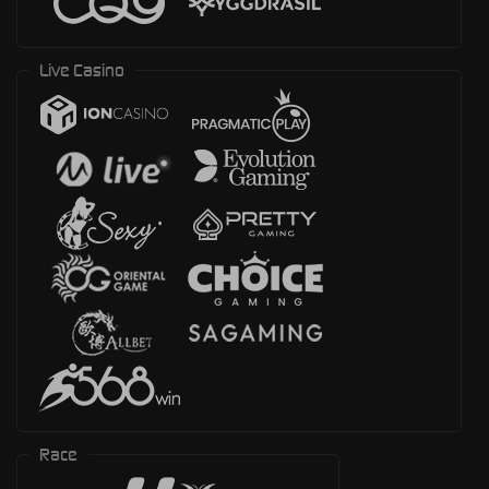
Live Casino
Race