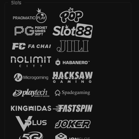
Slots