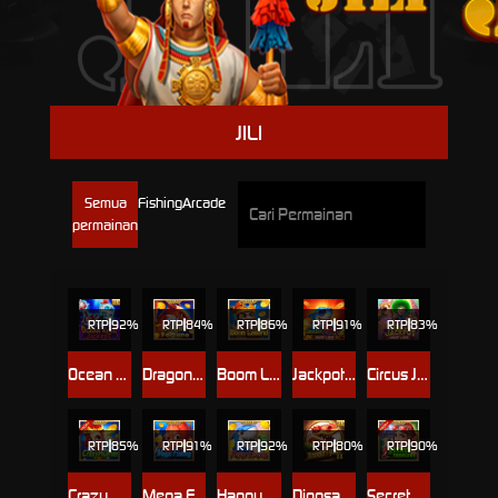
JILI
Semua
Fishing
Arcade
permainan
RTP
92%
RTP
84%
RTP
86%
RTP
91%
RTP
83%
Ocean King Jackpot
Dragon Fortune
Boom Legend
Jackpot Fishing 2
Circus Jackpot
RTP
85%
RTP
91%
RTP
92%
RTP
80%
RTP
90%
Crazy Hunter
Mega Fishing
Happy Fishing
Dinosaur Tycoon II
Secret Treasure