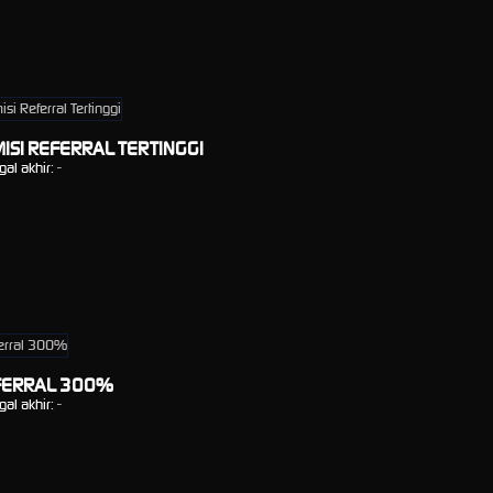
ISI REFERRAL TERTINGGI
gal akhir:
-
FERRAL 300%
gal akhir:
-