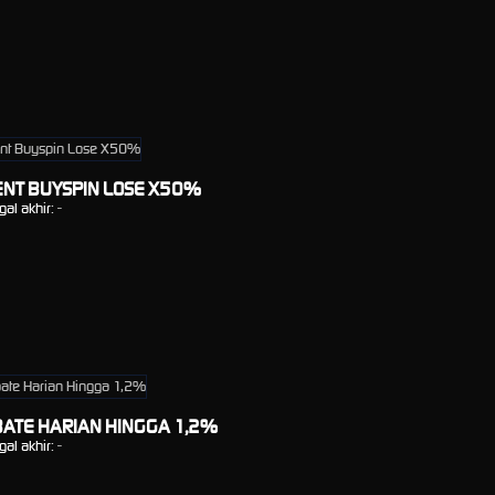
NT BUYSPIN LOSE X50%
gal akhir:
-
ATE HARIAN HINGGA 1,2%
gal akhir:
-