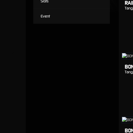
Slots
RAI
Tang
Event
BON
Tang
BON