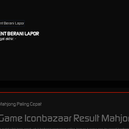
NT BERANI LAPOR
gal akhir:
-
Mahjong Paling Cepat
Game Iconbazaar Result Mahjo