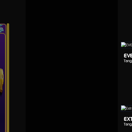
EVE
Tang
EXT
Tang