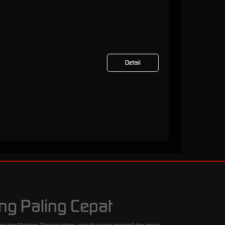
Detail
ng Paling Cepat