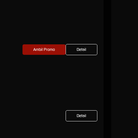
Ambil Promo
Detail
Detail