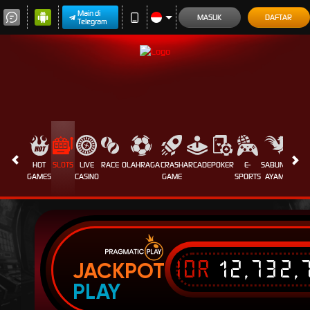
Main di
MASUK
DAFTAR
Telegram
HOT
SLOTS
LIVE
RACE
OLAHRAGA
CRASH
ARCADE
POKER
E-
SABUNG
PROM
GAMES
CASINO
GAME
SPORTS
AYAM
IDR
12,732,
JACKPOT
PLAY