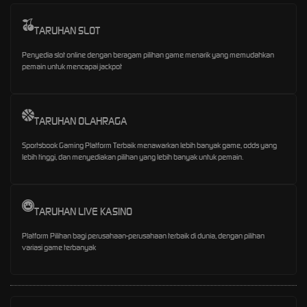
TARUHAN SLOT
Penyedia slot online dengan beragam pilihan game menarik yang memudahkan
pemain untuk mencapai jackpot
TARUHAN OLAHRAGA
Sportsbook Gaming Platform Terbaik menawarkan lebih banyak game, odds yang
lebih tinggi, dan menyediakan pilihan yang lebih banyak untuk pemain.
TARUHAN LIVE KASINO
Platform Pilihan bagi perusahaan-perusahaan terbaik di dunia, dengan pilihan
variasi game terbanyak