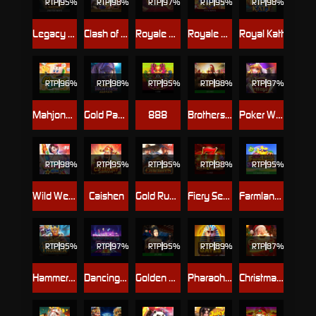
RTP
95%
RTP
98%
RTP
97%
RTP
95%
RTP
98%
Legacy of Kong Maxways
Clash of the Giants
Royale House
Royale Vegas
Royal Katt
RTP
96%
RTP
98%
RTP
95%
RTP
98%
RTP
97%
Mahjong Riches
Gold Panther Maxways
888
Brothers kingdom
Poker Ways
RTP
98%
RTP
95%
RTP
95%
RTP
98%
RTP
95%
Wild Wet Win
Caishen
Gold Rush Cowboys
Fiery Sevens
Farmland Frenzy Maxways
RTP
95%
RTP
97%
RTP
95%
RTP
89%
RTP
87%
Hammer of Thunder
Dancing Fever
Golden Lotus SE
Pharaoh Gates
Christmas Tree of Wonders