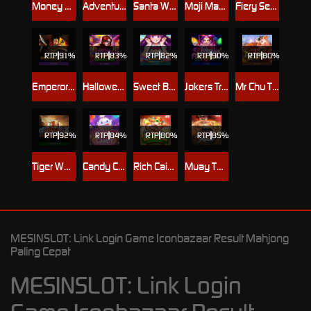
Money Mouse
Adventure Iceland
Santa Wild Drop
Moji Mania
Fiery Sevens Exclusive
RTP
91%
RTP
83%
RTP
82%
RTP
90%
RTP
80%
Emperor Gate
Halloween Vacation
Sweet Bakery
Jokers Treasure
Mr Chu Tycoon
RTP
92%
RTP
84%
RTP
80%
RTP
85%
Tiger Warrior
Candy Candy
Rich Caishen
Muay Thai Fighter
MESINSLOT: Link Login Game Iconbazaar Result Mahjong
Paling Cepat
MESINSLOT: Link Login