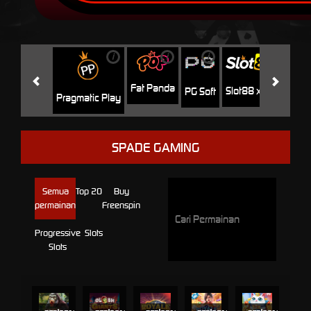
i
i
i
i
i
Facha
Fat Panda
Slot88 x PP
PG Soft
Pragmatic Play
SPADE GAMING
Semua
Top 20
Buy
permainan
Freenspin
Progressive
Slots
Slots